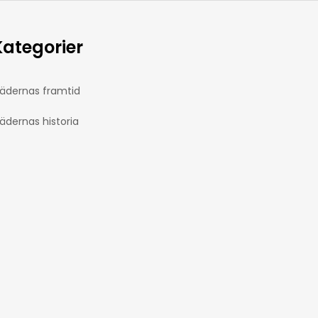
Kategorier
lädernas framtid
lädernas historia