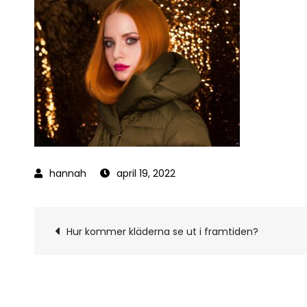
april 19, 2022
Inläggsnavigerin
Hur kommer kläderna se ut i framtiden?