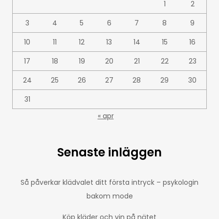
1
2
3
4
5
6
7
8
9
10
11
12
13
14
15
16
17
18
19
20
21
22
23
24
25
26
27
28
29
30
31
« apr
Senaste inläggen
Så påverkar klädvalet ditt första intryck – psykologin
bakom mode
Köp kläder och vin på nätet