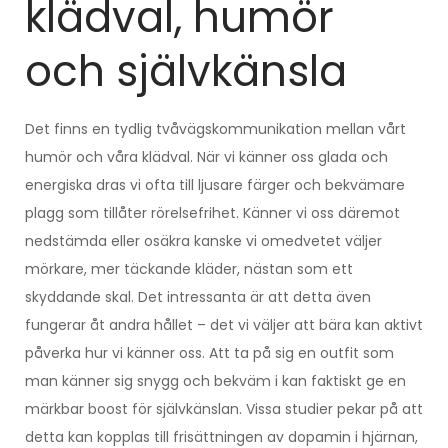
klädval, humör
och självkänsla
Det finns en tydlig tvåvägskommunikation mellan vårt
humör och våra klädval. När vi känner oss glada och
energiska dras vi ofta till ljusare färger och bekvämare
plagg som tillåter rörelsefrihet. Känner vi oss däremot
nedstämda eller osäkra kanske vi omedvetet väljer
mörkare, mer täckande kläder, nästan som ett
skyddande skal. Det intressanta är att detta även
fungerar åt andra hållet – det vi väljer att bära kan aktivt
påverka hur vi känner oss. Att ta på sig en outfit som
man känner sig snygg och bekväm i kan faktiskt ge en
märkbar boost för självkänslan. Vissa studier pekar på att
detta kan kopplas till frisättningen av dopamin i hjärnan,