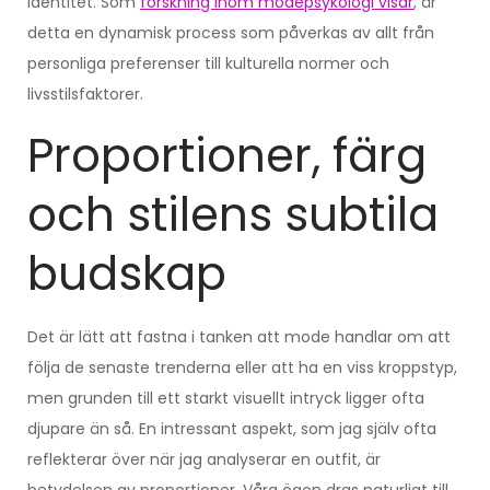
identitet. Som
forskning inom modepsykologi visar
, är
detta en dynamisk process som påverkas av allt från
personliga preferenser till kulturella normer och
livsstilsfaktorer.
Proportioner, färg
och stilens subtila
budskap
Det är lätt att fastna i tanken att mode handlar om att
följa de senaste trenderna eller att ha en viss kroppstyp,
men grunden till ett starkt visuellt intryck ligger ofta
djupare än så. En intressant aspekt, som jag själv ofta
reflekterar över när jag analyserar en outfit, är
betydelsen av proportioner. Våra ögon dras naturligt till