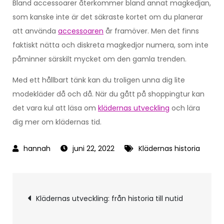
Bland accessoarer återkommer bland annat magkedjan,
som kanske inte är det säkraste kortet om du planerar
att använda
accessoaren
år framöver. Men det finns
faktiskt nätta och diskreta magkedjor numera, som inte
påminner särskilt mycket om den gamla trenden.
Med ett hållbart tänk kan du troligen unna dig lite
modekläder då och då. När du gått på shoppingtur kan
det vara kul att läsa om
klädernas utveckling
och lära
dig mer om klädernas tid.
juni 22, 2022
Klädernas historia
Inläggsnavigering
Klädernas utveckling: från historia till nutid