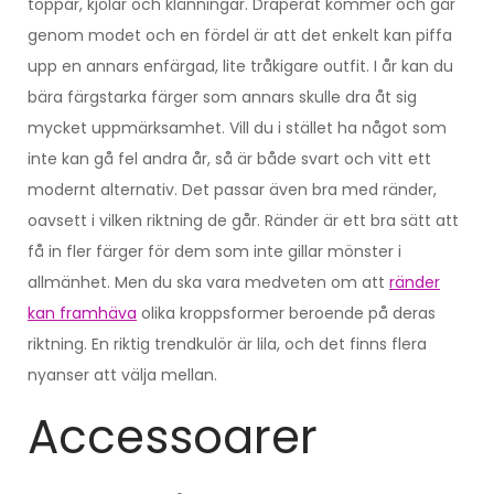
toppar, kjolar och klänningar. Draperat kommer och går
genom modet och en fördel är att det enkelt kan piffa
upp en annars enfärgad, lite tråkigare outfit. I år kan du
bära färgstarka färger som annars skulle dra åt sig
mycket uppmärksamhet. Vill du i stället ha något som
inte kan gå fel andra år, så är både svart och vitt ett
modernt alternativ. Det passar även bra med ränder,
oavsett i vilken riktning de går. Ränder är ett bra sätt att
få in fler färger för dem som inte gillar mönster i
allmänhet. Men du ska vara medveten om att
ränder
kan framhäva
olika kroppsformer beroende på deras
riktning. En riktig trendkulör är lila, och det finns flera
nyanser att välja mellan.
Accessoarer