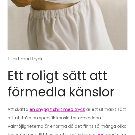
t shirt med tryck.
Ett roligt sätt att
förmedla känslor
Att skaffa
en snygg t shirt med tryck
är ett utmärkt sätt
att utstråla en specifik känsla för omvärlden.
Valmöjligheterna är enorma då det finns så många olika
typer av tryck. Ett tips är att skaffa flera
plagg
med olika