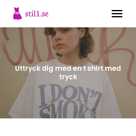
Skip
to
stil1.se
Allt du behöver veta om kläder!
content
Uttryck dig med en t shirt med
tryck